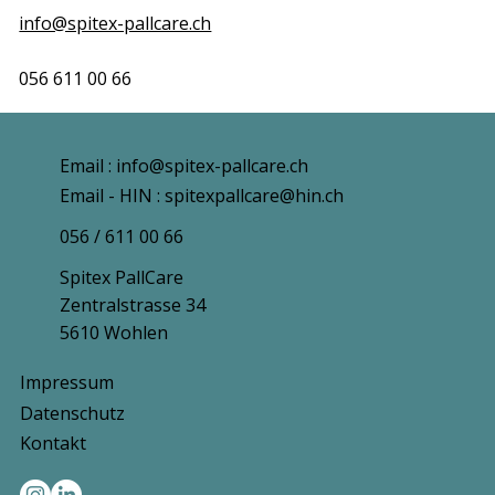
info@spitex-pallcare.ch
056 611 00 66
Email : info@spitex-pallcare.ch
Email - HIN : spitexpallcare@hin.ch
056 / 611 00 66
Spitex PallCare
Zentralstrasse 34
5610 Wohlen
Impressum
Datenschutz
Kontakt